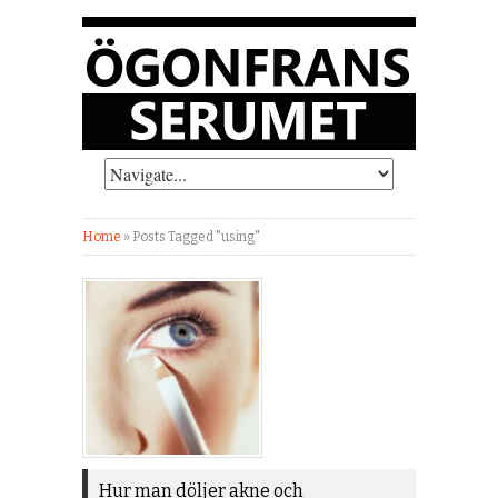
Home
»
Posts Tagged "using"
Hur man döljer akne och