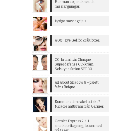
Hur man döljer akne och
missfärgningar.
Lyxiga massageljus
AOX+ Eye Gel för kråkfötter.
CC-kräm från Clinique –
Superdefense CC-kräm.
Solskyddskräm SPF 30.
All About Shadow 8 – palett
från Clinique.
Kommer ett mirakel att ske?
Miracle nattkräm från Garnier.
Garnier Express 2-i-1
sminkborttagning, lotion med
två faser.