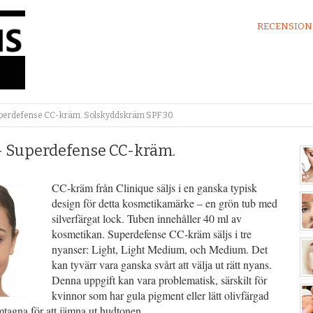
RECENSION
uperdefense CC-kräm. Solskyddskräm SPF 30.
– Superdefense CC-kräm.
CC-kräm från Clinique säljs i en ganska typisk
design för detta kosmetikamärke – en grön tub med
silverfärgat lock. Tuben innehåller 40 ml av
kosmetikan. Superdefense CC-kräm säljs i tre
nyanser: Light, Light Medium, och Medium. Det
kan tyvärr vara ganska svårt att välja ut rätt nyans.
Denna uppgift kan vara problematisk, särskilt för
kvinnor som har gula pigment eller lätt olivfärgad
tagna för att jämna ut hudtonen.