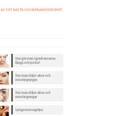
 AV DET BÄSTA ÖGONFRANSSERUMET
Hur gör man ögonfransarna
långa och tjocka?
Hur man döljer akne och
missfärgningar.
Hur man döljer akne och
missfärgningar.
Lyxiga massageljus