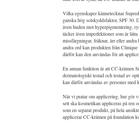
Vilka egenskaper kännetecknar Superdef
ganska hög solskyddsfaktor, SPF 30. De
även huden mot hyperpigmentering, ry
täcker även imperfektioner som är lätt
missfärgningar, fräknar, ärr eller andr
andra ord kan produkten från Clinique 
därför kan den användas för att applic
En annan funktion är att CC-krämen Sup
dermatologiskt testad och testad av opt
kan därför användas av personer med kä
När vi pratar om applicering, hur gör 
sett ska kosmetikan appliceras på ren 
som en separat produkt, på hela ansikte
applicerar CC-krämen på foundation kom