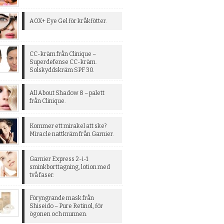
AOX+ Eye Gel för kråkfötter.
CC-kräm från Clinique –
Superdefense CC-kräm.
Solskyddskräm SPF 30.
All About Shadow 8 – palett
från Clinique.
Kommer ett mirakel att ske?
Miracle nattkräm från Garnier.
Garnier Express 2-i-1
sminkborttagning, lotion med
två faser.
Föryngrande mask från
Shiseido – Pure Retinol, för
ögonen och munnen.