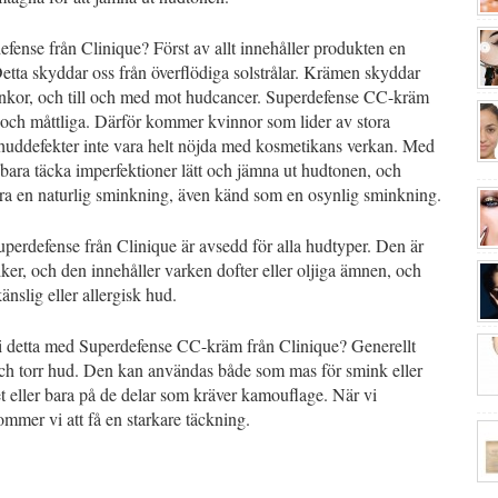
ense från Clinique? Först av allt innehåller produkten en
tta skyddar oss från överflödiga solstrålar. Krämen skyddar
nkor, och till och med mot hudcancer. Superdefense CC-kräm
a och måttliga. Därför kommer kvinnor som lider av stora
a huddefekter inte vara helt nöjda med kosmetikans verkan. Med
bara täcka imperfektioner lätt och jämna ut hudtonen, och
era en naturlig sminkning, även känd som en osynlig sminkning.
erdefense från Clinique är avsedd för alla hudtyper. Den är
iker, och den innehåller varken dofter eller oljiga ämnen, och
nslig eller allergisk hud.
vi detta med Superdefense CC-kräm från Clinique? Generellt
och torr hud. Den kan användas både som mas för smink eller
t eller bara på de delar som kräver kamouflage. När vi
mer vi att få en starkare täckning.