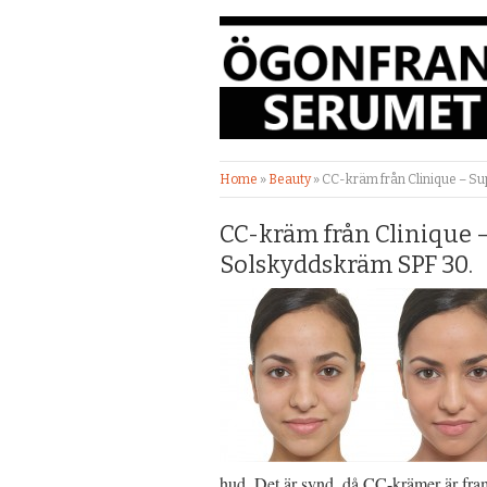
Home
»
Beauty
»
CC-kräm från Clinique – S
CC-kräm från Clinique 
Solskyddskräm SPF 30.
hud. Det är synd, då CC-krämer är fram