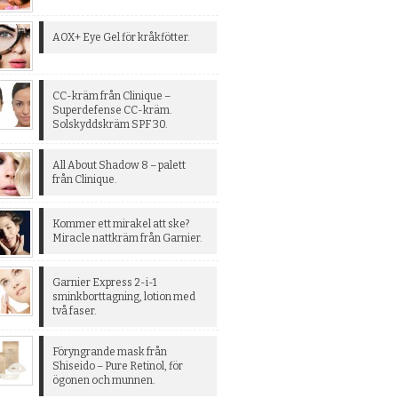
AOX+ Eye Gel för kråkfötter.
CC-kräm från Clinique –
Superdefense CC-kräm.
Solskyddskräm SPF 30.
All About Shadow 8 – palett
från Clinique.
Kommer ett mirakel att ske?
Miracle nattkräm från Garnier.
Garnier Express 2-i-1
sminkborttagning, lotion med
två faser.
Föryngrande mask från
Shiseido – Pure Retinol, för
ögonen och munnen.