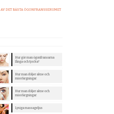
 AV DET BÄSTA ÖGONFRANSSERUMET
Hur gör man ögonfransarna
långa och tjocka?
Hur man döljer akne och
missfärgningar.
Hur man döljer akne och
missfärgningar.
Lyxiga massageljus