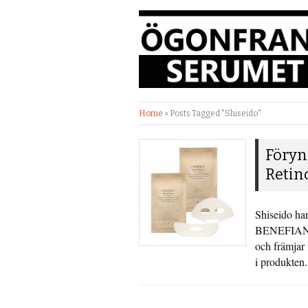
Home
»
Posts Tagged "Shiseido"
Föryn
Retin
Shiseido har
BENEFIANCE
och främjar 
i produkten.